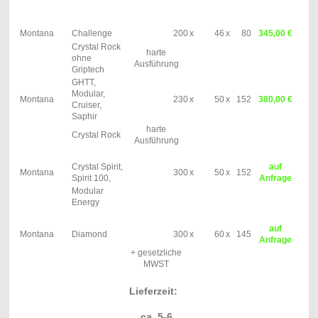
Montana
Challenge
200
x
46
x
80
345,00 €
Crystal Rock
harte
ohne
Ausführung
Griptech
GHTT,
Modular,
Montana
230
x
50
x
152
380,00 €
Cruiser,
Saphir
harte
Crystal Rock
Ausführung
Crystal Spirit,
auf
Montana
300
x
50
x
152
Spirit 100,
Anfrage
Modular
Energy
auf
Montana
Diamond
300
x
60
x
145
Anfrage
+ gesetzliche
MWST
Lieferzeit:
ca. 5-6