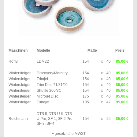
Maschinen
Modelle
Maße
Preis
RoffB
LDM22
154
x
40
85,00 €
Wintersteiger
Discovery/Mercury
154
x
40
85,00 €
Wintersteiger
Trimjet
154
x
40
85,00 €
Wintersteiger
Trim Disc 71/81/91
154
x
40
85,00 €
Wintersteiger
Shuttle 200/3C
154
x
40
85,00 €
Wintersteiger
Microjet Disc
175
x
40
95,00 €
Wintersteiger
Tunejet
185
x
42
95,00 €
DTS II, DTS-U II, DTS-
Reichmann
U Pro, SF-1, SF-2 Pro,
154
x
25
85,00 €
SF-3, SF-4
+ gesetzliche MWST