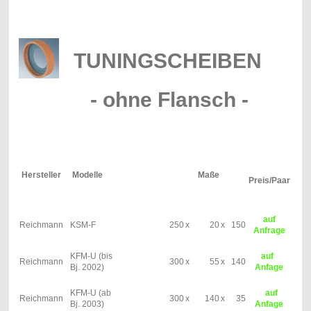
TUNINGSCHEIBEN
- ohne Flansch -
Hersteller
Modelle
Maße
Preis/Paar
auf
Reichmann
KSM-F
250
x
20
x
150
Anfrage
KFM-U (bis
auf
Reichmann
300
x
55
x
140
Bj. 2002)
Anfage
KFM-U (ab
auf
Reichmann
300
x
140
x
35
Bj. 2003)
Anfage