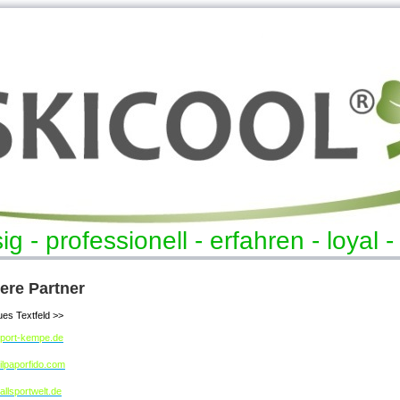
ig - professionell - erfahren - loyal 
ere Partner
es Textfeld >>
port-kempe.de
lpaporfido.com
llsportwelt.de