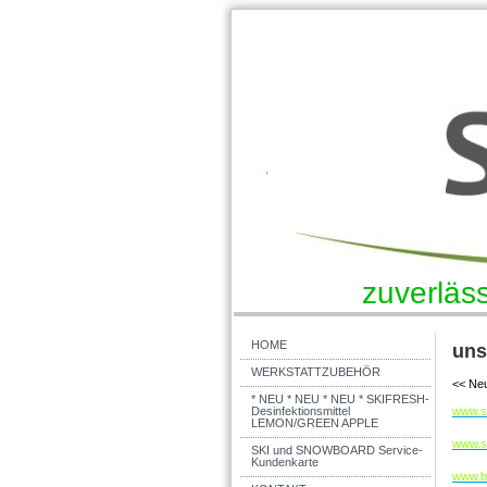
zuverläss
HOME
uns
WERKSTATTZUBEHÖR
<< Neu
* NEU * NEU * NEU * SKIFRESH-
Desinfektionsmittel
www.s
LEMON/GREEN APPLE
www.si
SKI und SNOWBOARD Service-
Kundenkarte
www.ba